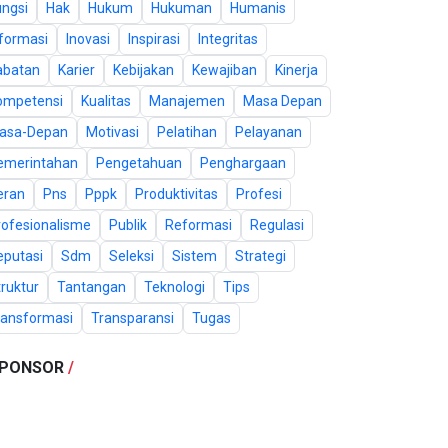
ungsi
Hak
Hukum
Hukuman
Humanis
nformasi
Inovasi
Inspirasi
Integritas
abatan
Karier
Kebijakan
Kewajiban
Kinerja
ompetensi
Kualitas
Manajemen
Masa Depan
asa-Depan
Motivasi
Pelatihan
Pelayanan
emerintahan
Pengetahuan
Penghargaan
eran
Pns
Pppk
Produktivitas
Profesi
rofesionalisme
Publik
Reformasi
Regulasi
eputasi
Sdm
Seleksi
Sistem
Strategi
ruktur
Tantangan
Teknologi
Tips
ransformasi
Transparansi
Tugas
PONSOR
/