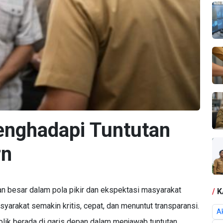
nghadapi Tuntutan
rn
besar dalam pola pikir dan ekspektasi masyarakat
/
K
syarakat semakin kritis, cepat, dan menuntut transparansi.
Ak
blik berada di garis depan dalam menjawab tuntutan