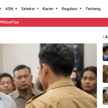
ASN
Seleksi
Karier
Regulasi
Tentang
PPK
Soal
Tips
/
A