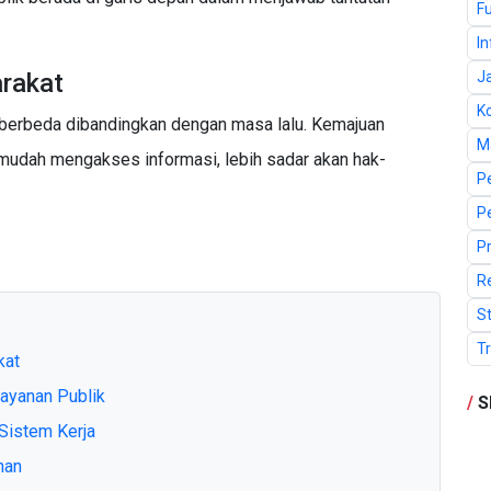
F
I
arakat
J
K
 berbeda dibandingkan dengan masa lalu. Kemajuan
M
mudah mengakses informasi, lebih sadar akan hak-
P
P
P
R
St
T
kat
ayanan Publik
/
S
istem Kerja
han