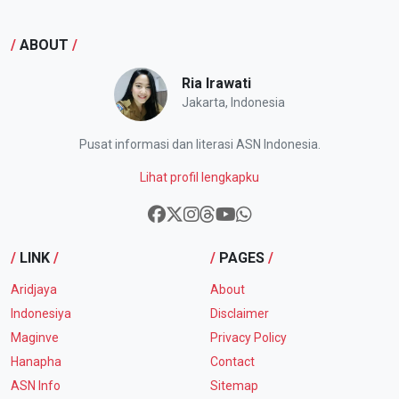
/
ABOUT
/
Ria Irawati
Jakarta, Indonesia
Pusat informasi dan literasi ASN Indonesia.
Lihat profil lengkapku
/
LINK
/
/
PAGES
/
Aridjaya
About
Indonesiya
Disclaimer
Maginve
Privacy Policy
Hanapha
Contact
ASN Info
Sitemap