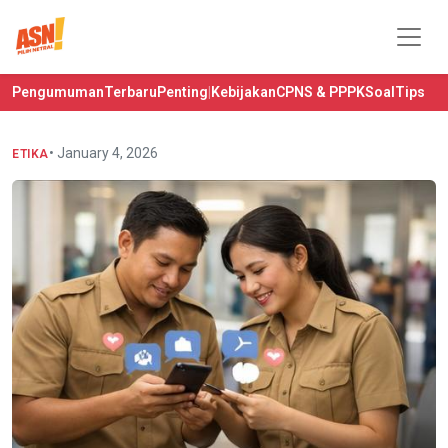
Pengumuman
Terbaru
Penting
|
Kebijakan
CPNS & PPPK
Soal
Tips
• January 4, 2026
ETIKA