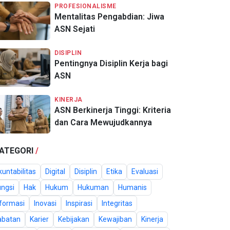
PROFESIONALISME
Mentalitas Pengabdian: Jiwa
ASN Sejati
DISIPLIN
Pentingnya Disiplin Kerja bagi
ASN
KINERJA
ASN Berkinerja Tinggi: Kriteria
dan Cara Mewujudkannya
ATEGORI
/
untabilitas
Digital
Disiplin
Etika
Evaluasi
ungsi
Hak
Hukum
Hukuman
Humanis
nformasi
Inovasi
Inspirasi
Integritas
abatan
Karier
Kebijakan
Kewajiban
Kinerja