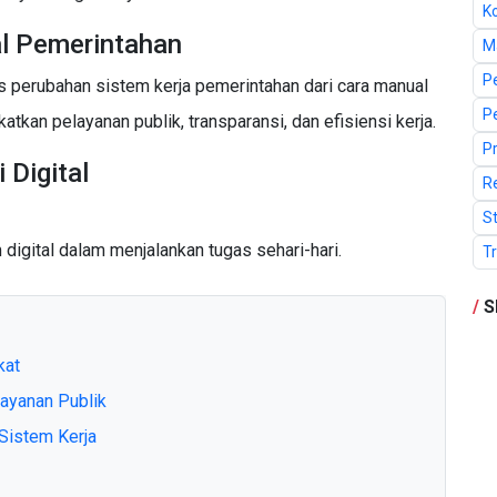
K
al Pemerintahan
M
P
s perubahan sistem kerja pemerintahan dari cara manual
P
atkan pelayanan publik, transparansi, dan efisiensi kerja.
P
Digital
R
St
igital dalam menjalankan tugas sehari-hari.
T
/
S
kat
ayanan Publik
istem Kerja