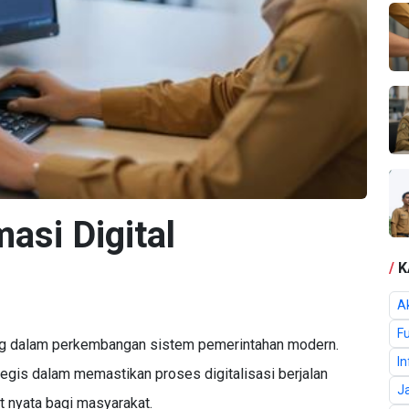
asi Digital
/
K
Ak
F
ting dalam perkembangan sistem pemerintahan modern.
I
tegis dalam memastikan proses digitalisasi berjalan
J
t nyata bagi masyarakat.