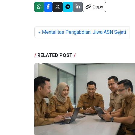
Copy
« Mentalitas Pengabdian: Jiwa ASN Sejati
/
RELATED POST
/