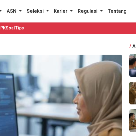
ASN
Seleksi
Karier
Regulasi
Tentang
PPK
Soal
Tips
/
A