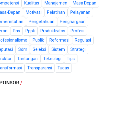
ompetensi
Kualitas
Manajemen
Masa Depan
asa-Depan
Motivasi
Pelatihan
Pelayanan
emerintahan
Pengetahuan
Penghargaan
eran
Pns
Pppk
Produktivitas
Profesi
rofesionalisme
Publik
Reformasi
Regulasi
eputasi
Sdm
Seleksi
Sistem
Strategi
ruktur
Tantangan
Teknologi
Tips
ransformasi
Transparansi
Tugas
PONSOR
/