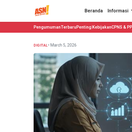
Beranda
Informasi
Pengumuman
Terbaru
Penting
|
Kebijakan
CPNS & P
• March 5, 2026
DIGITAL