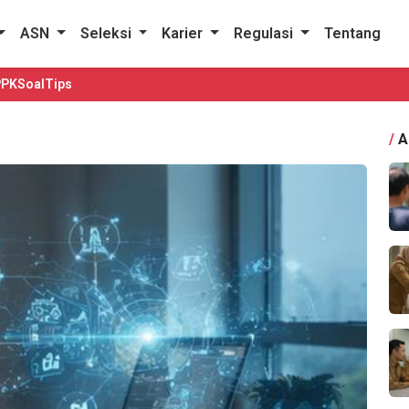
ASN
Seleksi
Karier
Regulasi
Tentang
PPK
Soal
Tips
/
A