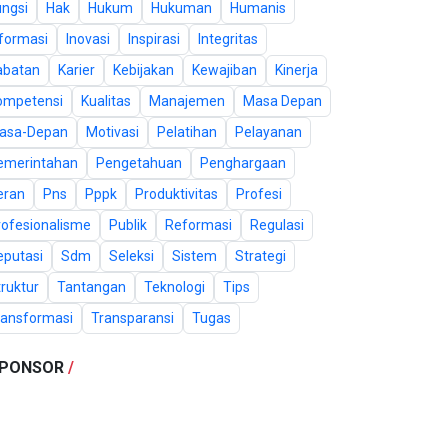
ungsi
Hak
Hukum
Hukuman
Humanis
nformasi
Inovasi
Inspirasi
Integritas
abatan
Karier
Kebijakan
Kewajiban
Kinerja
ompetensi
Kualitas
Manajemen
Masa Depan
asa-Depan
Motivasi
Pelatihan
Pelayanan
emerintahan
Pengetahuan
Penghargaan
eran
Pns
Pppk
Produktivitas
Profesi
rofesionalisme
Publik
Reformasi
Regulasi
eputasi
Sdm
Seleksi
Sistem
Strategi
ruktur
Tantangan
Teknologi
Tips
ransformasi
Transparansi
Tugas
PONSOR
/