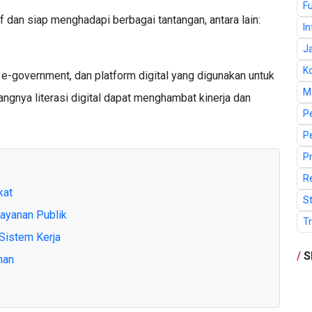
F
 dan siap menghadapi berbagai tantangan, antara lain:
I
J
K
e-government, dan platform digital yang digunakan untuk
M
rangnya literasi digital dapat menghambat kinerja dan
P
P
P
R
kat
St
ayanan Publik
T
istem Kerja
/
S
han