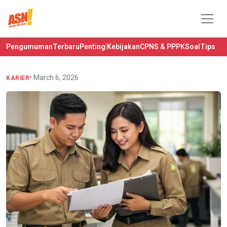
Pengumuman
Terbaru
Penting
|
Kebijakan
CPNS & PPPK
Soal
Tips
• March 6, 2026
KARIER