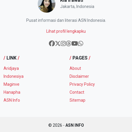
Ria Irawati
Jakarta, Indonesia
Pusat informasi dan literasi ASN Indonesia.
Lihat profil lengkapku
/
LINK
/
/
PAGES
/
Aridjaya
About
Indonesiya
Disclaimer
Maginve
Privacy Policy
Hanapha
Contact
ASN Info
Sitemap
© 2026 -
ASN INFO