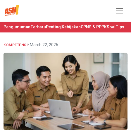
Pengumuman
Terbaru
Penting
|
Kebijakan
CPNS & PPPK
Soal
Tips
• March 22, 2026
KOMPETENSI