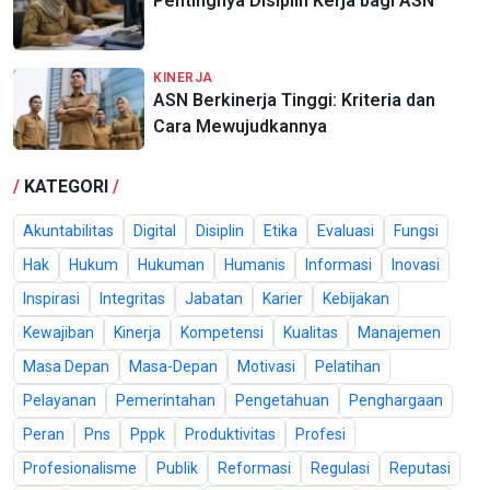
Pentingnya Disiplin Kerja bagi ASN
KINERJA
ASN Berkinerja Tinggi: Kriteria dan
Cara Mewujudkannya
/
KATEGORI
/
Akuntabilitas
Digital
Disiplin
Etika
Evaluasi
Fungsi
Hak
Hukum
Hukuman
Humanis
Informasi
Inovasi
Inspirasi
Integritas
Jabatan
Karier
Kebijakan
Kewajiban
Kinerja
Kompetensi
Kualitas
Manajemen
Masa Depan
Masa-Depan
Motivasi
Pelatihan
Pelayanan
Pemerintahan
Pengetahuan
Penghargaan
Peran
Pns
Pppk
Produktivitas
Profesi
Profesionalisme
Publik
Reformasi
Regulasi
Reputasi