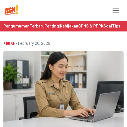
Pengumuman
Terbaru
Penting
|
Kebijakan
CPNS & PPPK
Soal
Tips
• February 20, 2026
PERAN