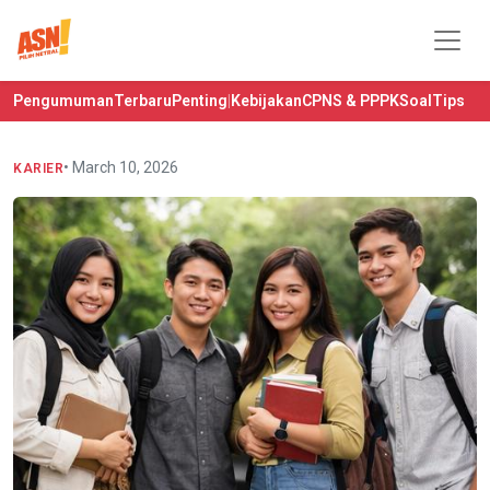
Pengumuman
Terbaru
Penting
|
Kebijakan
CPNS & PPPK
Soal
Tips
• March 10, 2026
KARIER