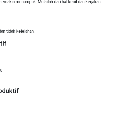
makin menumpuk. Mulailah dari hal kecil dan kerjakan
dan tidak kelelahan.
tif
tu
duktif