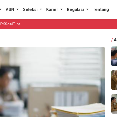
ASN
Seleksi
Karier
Regulasi
Tentang
PPK
Soal
Tips
/
A