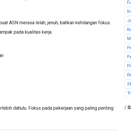
F
I
J
at ASN merasa lelah, jenuh, bahkan kehilangan fokus.
K
dampak pada kualitas kerja.
M
P
an
P
P
R
St
T
/
S
rlebih dahulu. Fokus pada pekerjaan yang paling penting