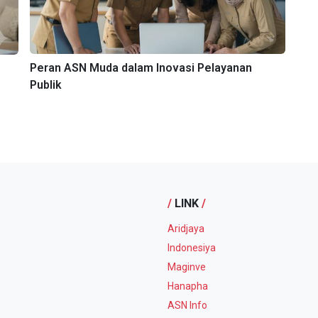
Peran ASN Muda dalam Inovasi Pelayanan
Publik
/
LINK
/
Aridjaya
Indonesiya
Maginve
Hanapha
ASN Info