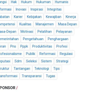
ungsi
Hak
Hukum
Hukuman
Humanis
nformasi
Inovasi
Inspirasi
Integritas
abatan
Karier
Kebijakan
Kewajiban
Kinerja
ompetensi
Kualitas
Manajemen
Masa Depan
asa-Depan
Motivasi
Pelatihan
Pelayanan
emerintahan
Pengetahuan
Penghargaan
eran
Pns
Pppk
Produktivitas
Profesi
rofesionalisme
Publik
Reformasi
Regulasi
eputasi
Sdm
Seleksi
Sistem
Strategi
ruktur
Tantangan
Teknologi
Tips
ransformasi
Transparansi
Tugas
PONSOR
/