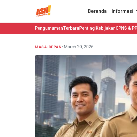
Beranda
Informasi
Pengumuman
Terbaru
Penting
|
Kebijakan
CPNS & P
• March 20, 2026
MASA-DEPAN