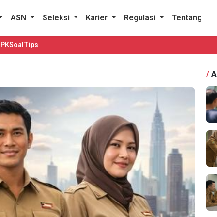
ASN
Seleksi
Karier
Regulasi
Tentang
PPK
Soal
Tips
/
A