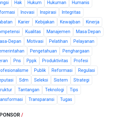
ungsi
Hak
Hukum
Hukuman
Humanis
nformasi
Inovasi
Inspirasi
Integritas
abatan
Karier
Kebijakan
Kewajiban
Kinerja
ompetensi
Kualitas
Manajemen
Masa Depan
asa-Depan
Motivasi
Pelatihan
Pelayanan
emerintahan
Pengetahuan
Penghargaan
eran
Pns
Pppk
Produktivitas
Profesi
rofesionalisme
Publik
Reformasi
Regulasi
eputasi
Sdm
Seleksi
Sistem
Strategi
ruktur
Tantangan
Teknologi
Tips
ransformasi
Transparansi
Tugas
PONSOR
/