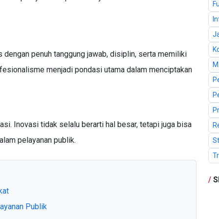
F
I
J
K
dengan penuh tanggung jawab, disiplin, serta memiliki
M
fesionalisme menjadi pondasi utama dalam menciptakan
P
P
P
i. Inovasi tidak selalu berarti hal besar, tetapi juga bisa
R
alam pelayanan publik.
St
T
/
S
kat
ayanan Publik