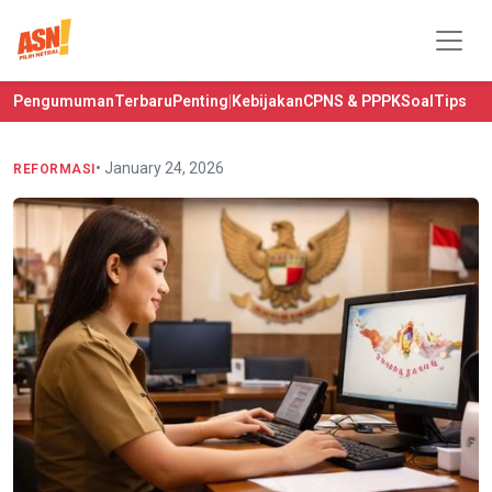
Pengumuman
Terbaru
Penting
|
Kebijakan
CPNS & PPPK
Soal
Tips
• January 24, 2026
REFORMASI